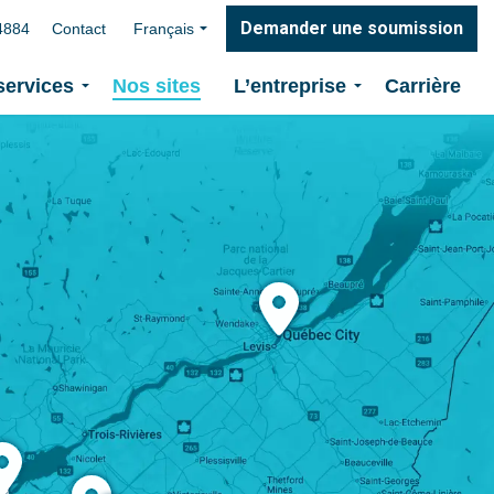
Demander une soumission
4884
Contact
Français
services
Nos sites
L’entreprise
Carrière