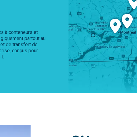
ts à conteneurs et
tégiquement partout au
t de transfert de
prise, conçus pour
t.