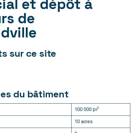
ial et dépôt à
rs de
ville
ts sur ce site
ues du bâtiment
2
100 000 pi
10 acres