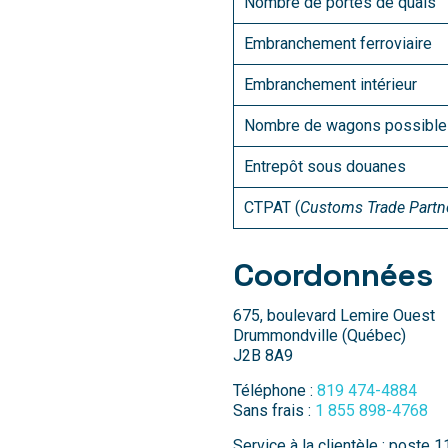
Nombre de portes de quais
Embranchement ferroviaire
Embranchement intérieur
Nombre de wagons possibles
Entrepôt sous douanes
CTPAT (
Customs Trade Partne
Coordonnées
675, boulevard Lemire Ouest
Drummondville (Québec)
J2B 8A9
Téléphone :
819 474-4884
Sans frais :
1 855 898-4768
Service à la clientèle : poste 1