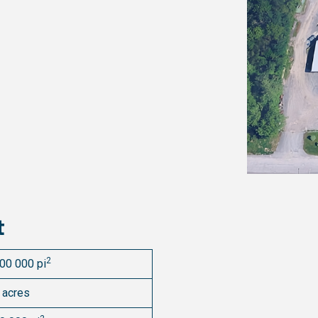
t
2
00 000 pi
 acres