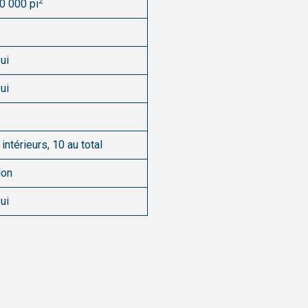
2
0 000 pi
ui
ui
 intérieurs, 10 au total
on
ui