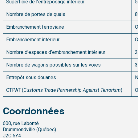
Superficie de l’entreposage intérieur
5
Nombre de portes de quais
8
Embranchement ferroviaire
O
Embranchement intérieur
O
Nombre d’espaces d’embranchement intérieur
2
Nombre de wagons possibles sur les voies
3
Entrepôt sous douanes
N
CTPAT (
Customs Trade Partnership Against Terrorism
)
O
Coordonnées
600, rue Labonté
Drummondville (Québec)
J2C 5Y4