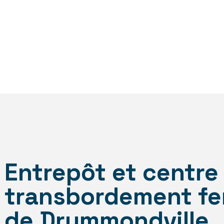
Entrepôt et centre
transbordement fer
de Drummondville