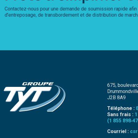
Contactez-nous pour une demande de soumission rapide afin de v
d’entreposage, de transbordement et de distribution de marc
675, boulevar
Drummondvill
J2B 8A9
Téléphone :
Sans frais :
1
(1 855 898‑4
Courriel :
cs