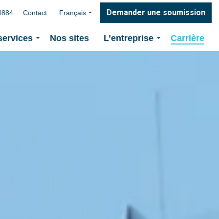
Demander une soumission
4884
Contact
Français
services
Nos sites
L’entreprise
Carrière